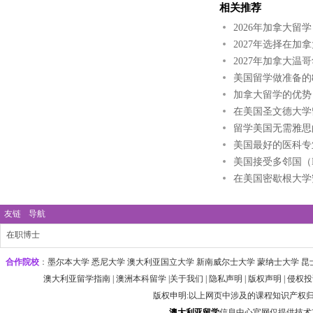
相关推荐
2026年加拿大留
2027年选择在
2027年加拿大
美国留学做准备的
加拿大留学的优势
在美国圣文德大学
留学美国无需雅思
美国最好的医科专
美国接受多邻国（Du
在美国密歇根大学
友链
导航
在职博士
合作院校
：
墨尔本大学‌ 悉尼大学
‌‌澳大利亚国立大学 ‌新南威尔士大学 ‌蒙纳士大学 昆
澳大利亚留学指南
|
澳洲本科留学
|
关于我们
|
隐私声明
|
版权声明
|
侵权投
版权申明:以上网页中涉及的课程知识产权
澳大利
亚
留学
信息中心官网仅提供技术支持 htt