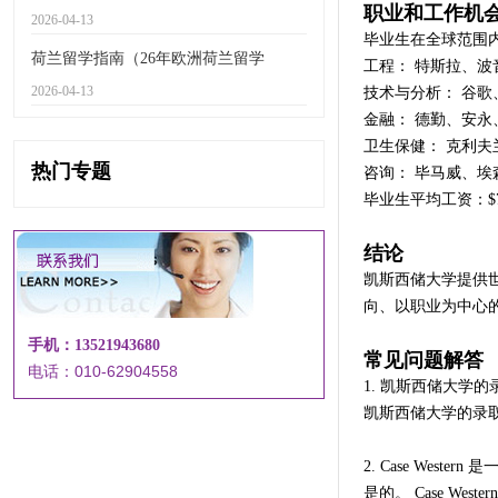
职业和工作机会
2026-04-13
毕业生在全球范围
荷兰留学指南（26年欧洲荷兰留学
工程： 特斯拉、波
2026-04-13
技术与分析： 谷歌
金融： 德勤、安永
卫生保健： 克利夫
热门专题
咨询： 毕马威、埃
毕业生平均工资：$75,0
结论
凯斯西储大学提供世
向、以职业为中心的
手机：13521943680
常见问题解答
电话：010-62904558
1. 凯斯西储大学
凯斯西储大学的录取
2. Case West
是的。 Case We