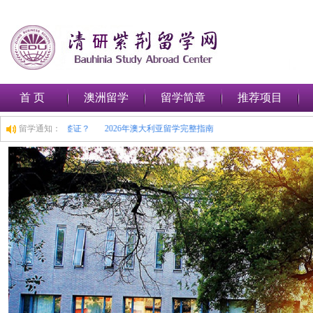
首 页
澳洲留学
留学简章
推荐项目
如何在澳大利亚申请留学签证？
留学通知：
2026年澳大利亚留学完整指南