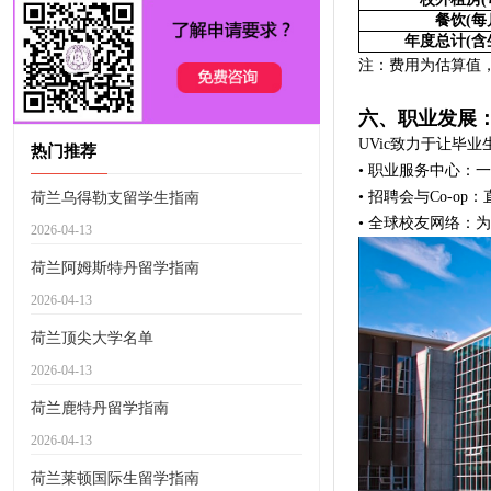
餐饮
(
每
年度总计
(
含
注：费用为估算值，
六、职业发展
UVic致力于让毕
热门推荐
• 职业服务中心：
• 招聘会与Co-o
荷兰乌得勒支留学生指南
• 全球校友网络：
2026-04-13
荷兰阿姆斯特丹留学指南
2026-04-13
荷兰顶尖大学名单
2026-04-13
荷兰鹿特丹留学指南
2026-04-13
荷兰莱顿国际生留学指南