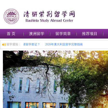
首 页
澳洲留学
留学简章
推荐项目
路
如何在澳大利亚申请留学签证？
留学通知：
2026年澳大利亚留学完整指南