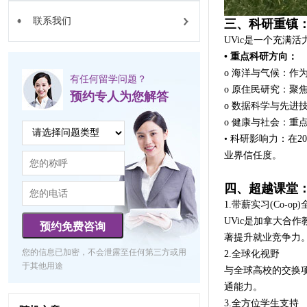
联系我们
三、科研重镇
UVic是一个充满
• 重点科研方向：
o 海洋与气候：作
有任何留学问题？
o 原住民研究：聚
预约专人为您解答
o 数据科学与先
o 健康与社会：重
• 科研影响力：在2
业界信任度。
四、超越课堂：
1.带薪实习(Co-op
UVic是加拿大合
预约免费咨询
著提升就业竞争力
您的信息已加密，不会泄露至任何第三方或用
2.全球化视野
于其他用途
与全球高校的交换
通能力。
3.全方位学生支持