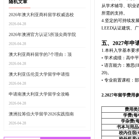
随机文章
从学术辅导、职业
所需的支持。
2026年澳大利亚商科留学权威选校
4.坚定的可持续发
2026-04-28
LEED认证建筑、
2026年澳洲官方认证5所顶尖商学院
五、2027年
2026-04-28
1.本科入学基本要
澳大利亚商科留学的7个理由：顶
• 学术成绩：高中
2026-04-28
• 语言能力：雅思(I
20)。
澳大利亚伍伦贡大学留学申请指
• 专业前置课程
2026-04-28
申请南澳大利亚大学留学全攻略
2.2027年留学费用
2026-04-28
费用类
澳洲拉筹伯大学留学2026实践指南
学费
(
每
学杂费
(
2026-04-28
书本与用品
校内住宿
(
校外租房
(