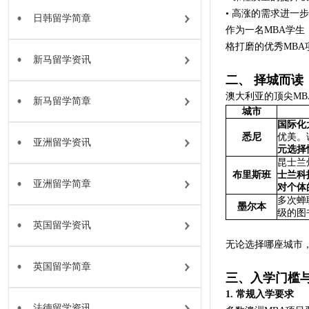
• 高涨的需求进一
日韩留学简章
作为一名MBA学
格打磨的优秀MBA
新马留学资讯
二、 择城而
澳大利亚的顶尖M
新马留学简章
城市
国际化
悉尼
优美。
亚洲留学资讯
元选择
昆士兰
布里斯班
士兰科
亚洲留学简章
对个体
多次蝉
墨尔本
级的图
英国留学资讯
无论选择哪座城市
英国留学简章
三、入学门槛
1. 常规入学要求
法德留学资讯