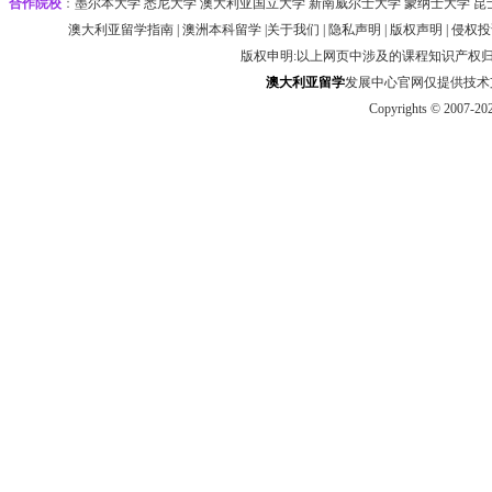
合作院校
：
墨尔本大学‌ 悉尼大学
‌‌澳大利亚国立大学 ‌新南威尔士大学 ‌蒙纳士大学 昆
澳大利亚留学指南
|
澳洲本科留学
|
关于我们
|
隐私声明
|
版权声明
|
侵权投
版权申明:以上网页中涉及的课程知识产权
澳大利
亚
留学
发展中心官网仅提供技术支持 htt
Copyrights © 2007-20