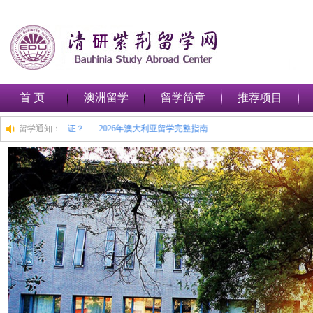
首 页
澳洲留学
留学简章
推荐项目
在澳大利亚申请留学签证？
留学通知：
2026年澳大利亚留学完整指南