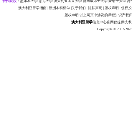
合作院校
：
墨尔本大学‌ 悉尼大学
‌‌澳大利亚国立大学 ‌新南威尔士大学 ‌蒙纳士大学 昆
澳大利亚留学指南
|
澳洲本科留学
|
关于我们
|
隐私声明
|
版权声明
|
侵权投
版权申明:以上网页中涉及的课程知识产权
澳大利
亚
留学
信息中心官网仅提供技术支持 htt
Copyrights © 2007-202