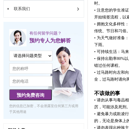
时。
联系我们
• 注意您的学生准
开始续签流程，以
• 拥抱文化多样性
传统、节日和习俗
有任何留学问题？
• 为天气做好准
预约专人为您解答
下雨。
• 可持续生活：马
• 保持出勤率80
错过任何课程。
• 过马路时向左
全，过马路时请向
不该做的事
预约免费咨询
• 请勿从事与毒
您的信息已加密，不会泄露至任何第三方或用
厉，可能涉及死刑
于其他用途
• 避免暴力或欺
的，无论是身体上
• 请勿表现出种族