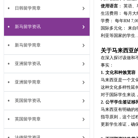
使用语言
： 英语
日韩留学简章
生活费用： 每月大约 RM
学费： 每年RM 7,000
新马留学资讯
国际多元化： 来
利亚等国家的学生
新马留学简章
关于马来西亚
在深入探讨该做和
亚洲留学资讯
事实：
1. 文化和种族宽容
马来西亚是一个文
亚洲留学简章
这种文化多样性延
对于国际学生来说
英国留学资讯
2. 公平学生签证移
马来西亚有明确的
指导原则，这个过
英国留学简章
更新学生准证，确
法德留学资讯