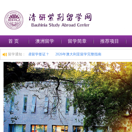
首 页
澳洲留学
留学简章
推荐项目
路
如何在澳大利亚申请留学签证？
留学通知：
2026年澳大利亚留学完整指南