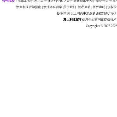
合作院校
：
墨尔本大学‌ 悉尼大学
‌‌澳大利亚国立大学 ‌新南威尔士大学 ‌蒙纳士大学 昆
澳大利亚留学指南
|
澳洲本科留学
|
关于我们
|
隐私声明
|
版权声明
|
侵权投
版权申明:以上网页中涉及的课程知识产权
澳大利
亚
留学
信息中心官网仅提供技术支持 htt
Copyrights © 2007-202