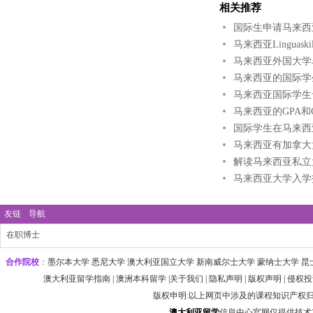
相关推荐
国际生申请马来西
马来西亚Linguas
马来西亚外国大学
马来西亚的国际学
马来西亚国际学生卡
马来西亚的GPA和
国际学生在马来西
马来西亚有加拿大
解读马来西亚私立
马来西亚大学入学
友链
导航
在职博士
合作院校
：
墨尔本大学‌ 悉尼大学
‌‌澳大利亚国立大学 ‌新南威尔士大学 ‌蒙纳士大学 昆
澳大利亚留学指南
|
澳洲本科留学
|
关于我们
|
隐私声明
|
版权声明
|
侵权投
版权申明:以上网页中涉及的课程知识产权
澳大利
亚
留学
信息中心官网仅提供技术支持 htt