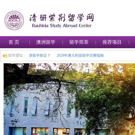
首 页
澳洲留学
留学简章
推荐项目
路
如何在澳大利亚申请留学签证？
留学通知：
2026年澳大利亚留学完整指南