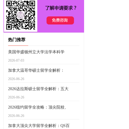
热门推荐
美国华盛顿州立大学法学本科学
2026-07-03
加拿大温哥华硕士留学全解析：
2026-06-26
2026达拉斯硕士留学全解析：五大
2026-06-26
2026纽约留学全攻略：顶尖院校、
2026-06-26
加拿大顶尖大学留学全解析：QS百