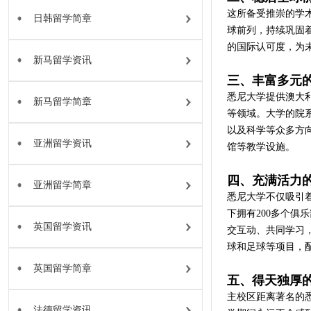
这所备受推崇的学
日韩留学简章
球前列，持续巩固
的国际认可度，为
新马留学资讯
三、丰富多元
悉尼大学提供澳大
新马留学简章
等领域。大学的院
以及科学等众多方
亚洲留学资讯
馆等教学设施。
四、充满活力
亚洲留学简章
悉尼大学不仅吸引
下拥有200多个俱
英国留学资讯
交互动、共同学习
球和足球等项目，
英国留学简章
五、得天独厚
主校区距离著名的
法德留学资讯