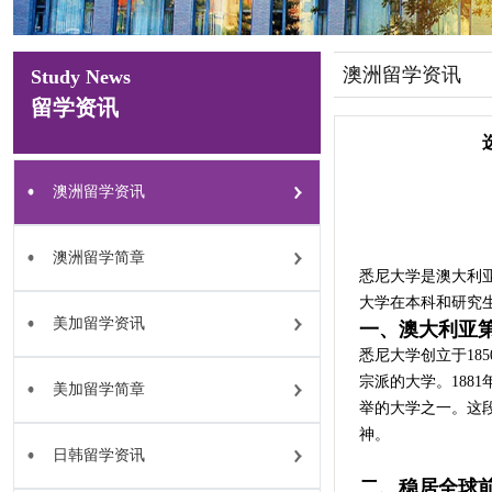
澳洲留学资讯
Study News
留学资讯
澳洲留学资讯
澳洲留学简章
悉尼大学是澳大利
大学在本科和研究
美加留学资讯
一、澳大利亚
悉尼大学创立于18
宗派的大学。188
美加留学简章
举的大学之一。这
神。
日韩留学资讯
二、稳居全球