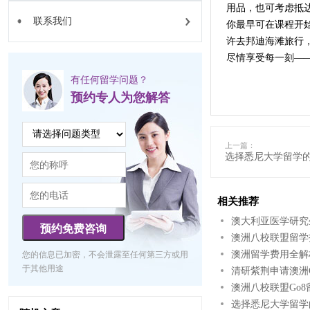
用品，也可考虑抵
联系我们
你最早可在课程开
许去邦迪海滩旅行
尽情享受每一刻—
有任何留学问题？
预约专人为您解答
上一篇：
选择悉尼大学留学
相关推荐
澳大利亚医学研究生
预约免费咨询
澳洲八校联盟留学
澳洲留学费用全解
您的信息已加密，不会泄露至任何第三方或用
于其他用途
清研紫荆申请澳洲
澳洲八校联盟Go
选择悉尼大学留学