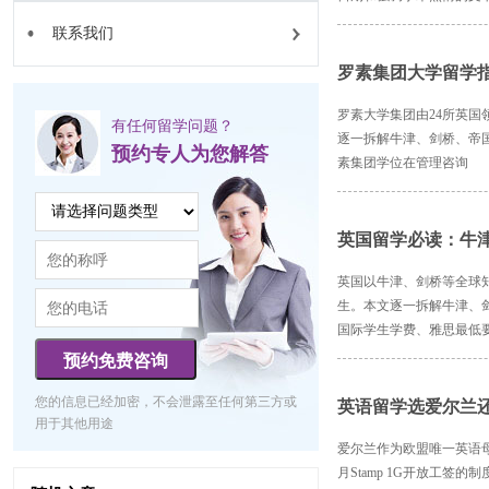
联系我们
罗素集团大学留学指
罗素大学集团由24所英
有任何留学问题？
逐一拆解牛津、剑桥、帝国
预约专人为您解答
素集团学位在管理咨询
英国留学必读：牛津
英国以牛津、剑桥等全球
生。本文逐一拆解牛津、剑
国际学生学费、雅思最低
预约免费咨询
您的信息已经加密，不会泄露至任何第三方或
英语留学选爱尔兰
用于其他用途
爱尔兰作为欧盟唯一英语母
月Stamp 1G开放工