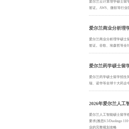
爱尔兰云计算理学硕士留
签证。AWS、微软等行业
爱尔兰商业分析理
爱尔兰商业分析理学硕士
签证。谷歌、埃森哲等全球
爱尔兰药学硕士留
爱尔兰药学硕士留学招生
瑞、诺华等全球十大药企中
2026年爱尔兰人
爱尔兰人工智能硕士留学权威指南
要求(雅思6.5/Duoling
业的完整规划攻略