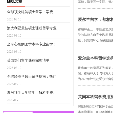
随机文章
基础，沿圣三一学院、都
全球顶尖建筑硕士留学：学费、
爱尔兰留学：都柏
2026-08-10
澳大利亚最佳硕士课程留学专业
都柏林圣三一学院是爱尔兰
学与法律方向竞争烈度显著
2026-08-10
度，到雅思6.5分起跳但法
全球心脏病医学本科专业留学：
2026-08-10
爱尔兰本科留学选择
英国热门留学课程完整清单
2026-08-10
跳出单一的费用罗列框架
院、都柏林大学与科克大学
全球经济学硕士留学指南：热门
为2027年计划赴爱尔兰
2026-08-10
澳洲顶尖大学留学：解析学费、
英国本科留学费用
2026-08-10
深度解析2027年国际学
本差异测算、IHS健康附