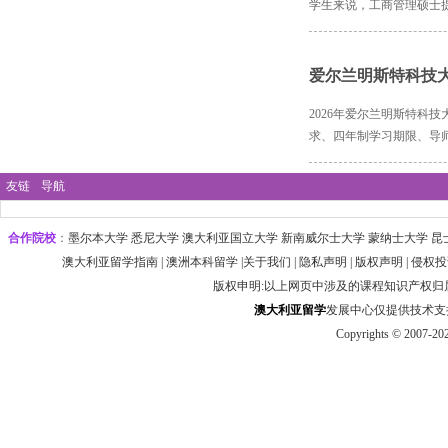
学生来说，工商管理硕士
爱尔兰明斯特科技大
2026年爱尔兰明斯特科
求、四年制学习期限、导
友链
导航
合作院校
：
墨尔本大学‌ 悉尼大学
‌‌澳大利亚国立大学 ‌新南威尔士大学 ‌蒙纳士大学 昆
澳大利亚留学指南
|
澳洲本科留学
|
关于我们
|
隐私声明
|
版权声明
|
侵权投
版权申明:以上网页中涉及的课程知识产权
澳大利
亚
留学
发展中心仅提供技术支持 http
Copyrights © 2007-20