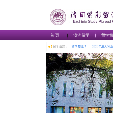
首 页
澳洲留学
留学
从本科到博士，擦亮眼睛守护求学之路
留学通知：
如何在澳大利亚申请留学签证？
2026