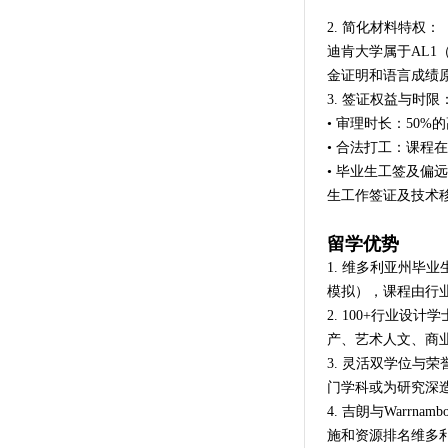
2. 简化材料特权：
迪肯大学属于AL
金证明和语言成绩
3. 签证权益与时限
• 审理时长：50%
• 合法打工：课程
• 毕业生工签及偏远
生工作签证及技术
留学优势
1. 维多利亚州毕
模拟），课程由行
2. 100+行业
产、艺术人文、商
3. 灵活双学位与
门学科或为研究深
4. 吉朗与Warr
施和资源排名维多