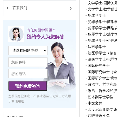
• 文学学士/国际关
联系我们
• 文学学士/教学硕
• 犯罪学学士
• 犯罪学学士/商学
• 犯罪学学士/网络
有任何留学问题？
• 犯罪学学士/法学
预约专人为您解答
• 犯罪学学士/心理
• 法医学学士
• 法医学学士（荣
• 法医学学士/犯罪
• 国际研究学士
• 国际研究学士（
• 国际研究学士/商
• 政治学、哲学和
预约免费咨询
• 政治、哲学和经
您的信息已加密，不会泄露至任何第三方或用
• 艺术副学士学位
于其他用途
• 中文文凭
• 印度尼西亚语文凭
• 西班牙语文凭