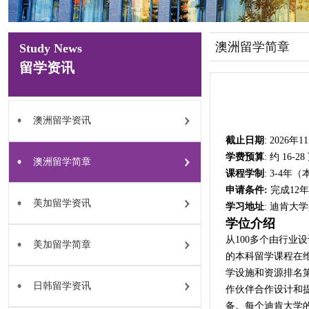
澳洲留学简章
Study News
留学资讯
澳洲留学资讯
截止日期
: 2026年
学费预算
: 约 16
澳洲留学简章
课程学制
: 3-4年
申请条件:
完成12
美加留学资讯
学习地址
: 迪肯大
学位介绍
从100多个由行业设
美加留学简章
的本科留学课程在
学设施和资源排名
日韩留学资讯
作伙伴合作设计和
备。每个迪肯大学