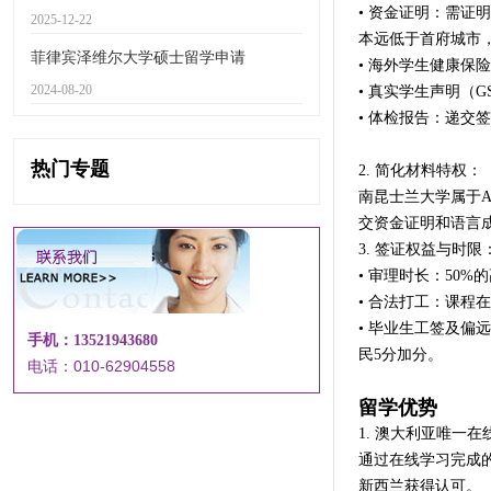
• 资金证明：需证明
2025-12-22
本远低于首府城市，
菲律宾泽维尔大学硕士留学申请
• 海外学生健康保
2024-08-20
• 真实学生声明（G
• 体检报告：递交
热门专题
2. 简化材料特权：
南昆士兰大学属于
交资金证明和语言
3. 签证权益与时限
• 审理时长：50%
• 合法打工：课程
• 毕业生工签及偏远
手机：13521943680
民5分加分。
电话：010-62904558
留学优势
1. 澳大利亚唯一
通过在线学习完成
新西兰获得认可。