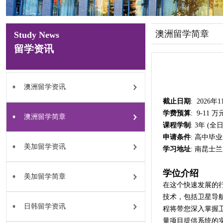
澳洲留学简章
Study News
留学资讯
澳洲留学资讯
截止日期
: 2026年
学费预算
: 9-11
澳洲留学简章
课程学制
: 3年 (
申请条件
: 高中毕
美加留学资讯
学习地址
: 南昆士兰
学位介绍
美加留学简章
在这个快速发展的
技术，包括卫星导航
日韩留学资讯
程将带您深入掌握卫
量项目提供系统的