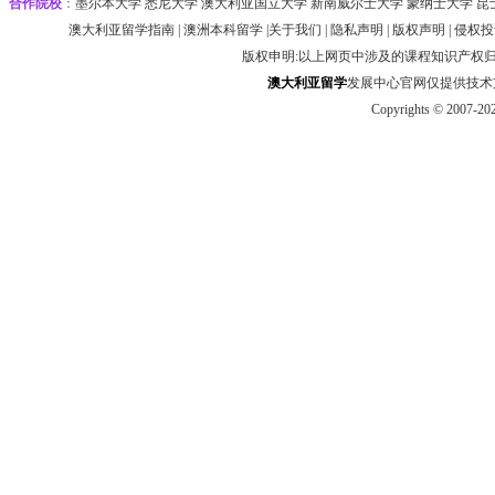
合作院校
：
墨尔本大学‌ 悉尼大学
‌‌澳大利亚国立大学 ‌新南威尔士大学 ‌蒙纳士大学 昆
澳大利亚留学指南
|
澳洲本科留学
|
关于我们
|
隐私声明
|
版权声明
|
侵权投
版权申明:以上网页中涉及的课程知识产权
澳大利
亚
留学
发展中心官网仅提供技术支持 htt
Copyrights © 2007-20