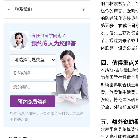
的目标紧密结合，
联系我们
达你的声音。强调
的陈述视作连接你
第五步：在截止日
次，便失去获得资
有任何留学问题？
节。通过为每个截
预约专人为您解答
体胜算，但务必提
四、值得重点关
本杰明•吉尔曼国
为美国学生提供全
斯谟世界联合硕士
费、旅费和生活费
资助。博伦国际研究
预约免费咨询
学金、外语和区域
您的信息已加密，不会泄露至任何第三方或用
于其他用途
五、额外资助
众筹平台是传统奖
生人也可能被你的