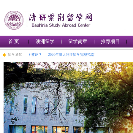
首 页
澳洲留学
留学简章
推荐项目
如何在澳大利亚申请留学签证？
留学通知：
2026年澳大利亚留学完整指南