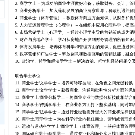
2. 商学学士 – 为成功的商业生涯做好准备，获取财务、会计
3. 商业分析学士 – 加入蓬勃发展的商业洞察世界，释放机遇并
4. 商业学士（体育管理） – 教授体育商业方面知识，从财务和
5. 人力资源管理学士（心理学） – 在组织中应用心理科学，提
6. 市场营销学士（心理学） – 通过心理学主导的营销策略成为
7. 财产与房地产学士 – 学习从房地产开发到财务管理的所有知识
8. 体育发展学士 – 培养体育科学和管理方面的知识，促进通
9. 数字营销和广告学士 – 释放创意和数据驱动的营销技能，融
10. 政治学、哲学和经济学学士 – 解决政治、哲学和经济问题
联合学士学位
11. 商业学士/文学学士 – 培养可转移技能，在角色之间无缝
12. 商学学士/文学学士 – 获得商业、沟通和批判性分析方面的见
13. 商业学士/商业分析学士 – 将商业专业与数据分析技能相
14. 商学学士/传播学学士 – 在商业各方面打下坚实基础，同
15. 商学学士/法学学士 – 通过行业经验提升强大的商业和法律技
16. 商学士/理学学士 – 为在科学行业内担任商业、营销或管理
17. 运动与运动科学学士/商业学士（体育管理） – 获得体育管
18. 国际研究学士/商学学士 – 通过专业化和海外实习找到职业道