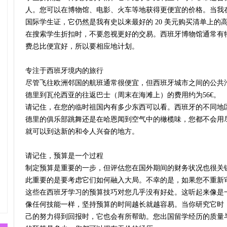
人。您可以在博物馆、电影、火车等地获得更便宜的价格。当我
国际学生证，它仍然是我有史以来最好的 20 美元购买清单上的
在搜索学生折扣时，不要忽视更好的交易。西班牙博物馆通常有
费总比便宜好，所以要相应地计划。
专注于西班牙境内的旅行
尽管飞往欧洲邻国的航班通常很便宜，但西班牙城市之间的公共
德里到瓦伦西亚的往返巴士（周末在海滩上）的费用约为56€。
请记住，在您的临时祖国内有多少东西可以看。西班牙的不同地
德里的俱乐部跳舞还是在哈恩闻到空气中的橄榄味，您都不会用
就可以到达新的和令人兴奋的地方。
请记住，预算是一个过程
制定预算是重要的一步，但评估您在国外期间的财务状况也很关
此重要的是要考虑它们如何融入大局。不幸的是，如果您不重新
这些在西班牙学习的预算技巧对您几乎没有好处。这听起来像是
像任何技能一样，坚持预算的时间越长就越容易。当你研究它时
己的努力得到回报时，它也会有所帮助。您出国留学经历的质量