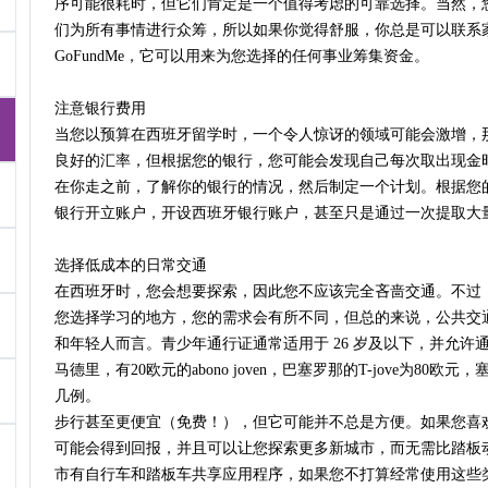
序可能很耗时，但它们肯定是一个值得考虑的可靠选择。当然，
们为所有事情进行众筹，所以如果你觉得舒服，你总是可以联系
GoFundMe，它可以用来为您选择的任何事业筹集资金。
注意银行费用
当您以预算在西班牙留学时，一个令人惊讶的领域可能会激增，
良好的汇率，但根据您的银行，您可能会发现自己每次取出现金
在你走之前，了解你的银行的情况，然后制定一个计划。根据您
银行开立账户，开设西班牙银行账户，甚至只是通过一次提取大
选择低成本的日常交通
在西班牙时，您会想要探索，因此您不应该完全吝啬交通。不过
您选择学习的地方，您的需求会有所不同，但总的来说，公共交
和年轻人而言。青少年通行证通常适用于 26 岁及以下，并允
马德里，有20欧元的abono joven，巴塞罗那的T-jove为80欧元，塞
几例。
步行甚至更便宜（免费！），但它可能并不总是方便。如果您喜
可能会得到回报，并且可以让您探索更多新城市，而无需比踏板
市有自行车和踏板车共享应用程序，如果您不打算经常使用这些