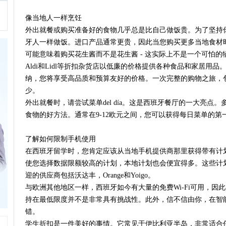
像当地人一样烹饪
外出就餐或购买准备好的食物几乎总是比自己做饭贵。为了坚持
牙人一样做饭。进口产品通常更贵，因此当您购买更多当地食材
可能意味着购买花生酱而不是花生酱 - 这实际上不是一个可怕的
Aldi和Lidl等折扣杂货店以低廉的价格提供各种食品和家居用
纳，您将享受高品质和预算友好的价格。一次完整的购物之旅，包
少。
外出就餐时，请尝试菜单del día。这是西班牙餐厅的一大亮点
食物的好方法。通常在9-12欧元之间，您可以获得每日菜单的
了解如何限制手机使用
在西班牙留学时，您肯定应该从当地手机提供商那里获得带有计划
使您选择数据限额较高的计划，本地计划也会便宜得多。这些计
迎的供应商包括沃达丰，Orange和Yoigo。
与欧洲其他地区一样，西班牙如今有大量的免费Wi-Fi可用，因
持在最低限度并不是非常具有挑战性。此外，信不信由你，在智
错。
学生折扣是一件美好的事情。它常见于伊比利亚半岛，非常适合