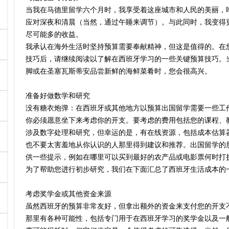
当我在马德里留学六个月时，我享受着这座城市和人民的美丽，
应对深夜和清晨（当然，通过午睡来调节）。与此同时，我变得
尽可能多的收益。
我承认在海外生活时坚持预算需要奉献精神，但这是值得的。在
技巧后，请继续阅读以了解在西班牙学习的一些关键预算技巧。
脚或在圣塞瓦斯蒂安品尝新鲜的海鲜菜肴时，您会很高兴。
准备好做数学和研究
没有糖衣炮弹：在西班牙或其他地方以预算出国留学需要一些工
你必须愿意坐下来考虑你的开支。要考虑的费用包括您的课程、
涉及数字处理和研究，但幸运的是，有在线资源，包括成本估算
也不要太害羞地从你认识的人那里得到建议和推荐。出国留学的
供一些提示，例如在哪里可以买到最好的农产品或电影票何时打
为了帮助您进行初步研究，我们在下面汇总了西班牙生活成本的
考虑奖学金或其他资金来源
虽然西班牙的预算非常友好，但拿出额外的资金来支付您的开支
那里有各种可能性，包括专门用于在西班牙学习的奖学金以及一