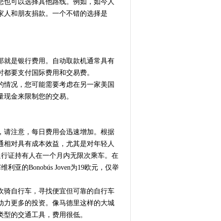
您也可以选择其他路线。例如，如今人
家人和朋友捐款。一个不错的选择是
那就是银行费用。自动取款机通常具有
时都要支付国际费用和交易费。
的情况，您可能需要考虑在另一家美国
量现金来限制您的交易。
，请注意，每日费用会迅速增加。根据
通相对具有成本效益，尤其是对年轻人
许通行证持有人在一个月内无限次乘车。在
维利亚的Bonobús Joven为19欧元，仅举
欢骑自行车，寻找便宜但可靠的自行车
动力更多的投资。像马德里这样的大城
类型的交通工具，费用很低。