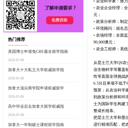
• 农业科学家：致力
• 农业企业经理：全
元；
• 政策分析师：制定
• 环境顾问：就生态
• 农场经理：全面
热门推荐
90,000澳元；
• 农业工程师：系统
美国博士申请免GRE最全留学指南
2026-05-06
从昆士兰大学QS农
业生物科学等覆盖
加拿大十大私立大学权威留学指
性等直面全球挑战的
2026-05-06
6.5分且单项不低于6
加拿大顶尖商学院申请权威留学
预算；从农业科学家70
2026-05-06
到政策分析师和环
士为国际学生构建
高中毕业后去加拿大留学权威指
整成长链条。
2026-05-06
把昆士兰大学和墨
进行精准匹配，把农
加拿大一年制硕士课程留学指南