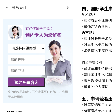
联系我们
四、国际学生
学术资格
• 须持有农业或密
• 最低GPA通常约
有任何留学问题？
语言能力
预约专人为您解答
• 须通过雅思学术
• 雅思学术类考试的
• 多数情况下需托福
附加申请文件
• 成绩单和学位证
• 清晰阐述学术和
• 来自教授或雇主
预约免费咨询
• 最新的个人简历。
您的信息已加密，不会泄露至任何第三方或用
于其他用途
五、申请流程
• 研究筛选项目
• 核查资格要求：