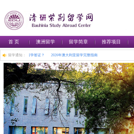
首 页
澳洲留学
留学简章
推荐项目
如何在澳大利亚申请留学签证？
留学通知：
2026年澳大利亚留学完整指南