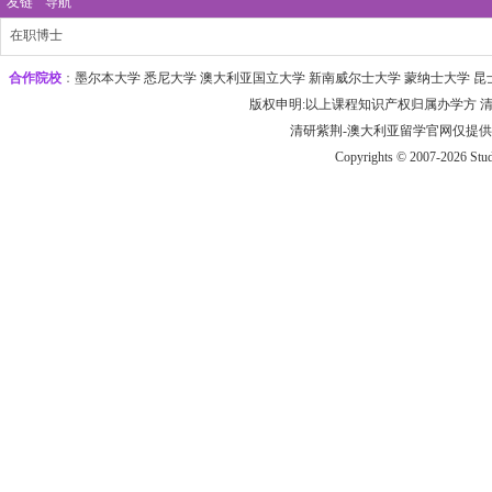
友链
导航
在职博士
合作院校
：
墨尔本大学‌ 悉尼大学
‌‌澳大利亚国立大学 ‌新南威尔士大学 ‌蒙纳士大学 昆
版权申明:以上课程知识产权归属办学方
清研紫荆-
澳大利
亚
留学官网
仅提供技术
Copyrights © 2007-2026
Stud