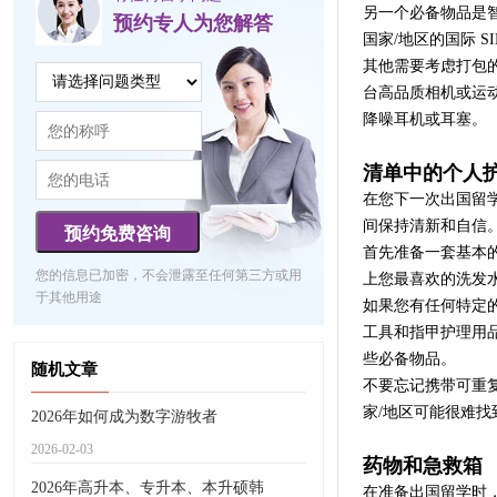
另一个必备物品是
预约专人为您解答
国家/地区的国际 
其他需要考虑打包
台高品质相机或运
降噪耳机或耳塞。
清单中的个人
在您下一次出国留
间保持清新和自信
预约免费咨询
首先准备一套基本
您的信息已加密，不会泄露至任何第三方或用
上您最喜欢的洗发
于其他用途
如果您有任何特定
工具和指甲护理用
些必备物品。
随机文章
不要忘记携带可重
家/地区可能很难
2026年如何成为数字游牧者
2026-02-03
药物和急救箱
2026年高升本、专升本、本升硕韩
在准备出国留学时