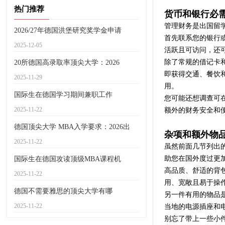
热门推荐
货币和银行必
管理财务是出国留
2026/27年德国洪堡研究奖学金申请
首先联系您的银行
2025-12-05
活跃且可访问，还
除了常规的借记卡
20所德国高录取率顶尖大学：2026
即获得交通、餐饮
2025-11-29
用。
国际生在德国学习期间兼职工作
您可能还想调查可
2025-11-22
额外的财务安全和
德国顶尖大学 MBA入学要求：2026出
杂项和额外物
2025-11-22
虽然前面几节列出
助您在国外度过更
国际生在德国攻读顶级MBA课程机
高品质、舒适的背
2025-11-22
用、宽敞且易于操
德国不需要雅思的顶尖大学有哪
另一件有用的物品
2025-11-22
当地的电源插座和
别忘了带上一些小