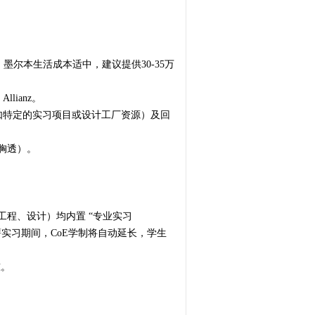
。墨尔本生活成本适中，建议提供30-35万
lianz。
原因（如特定的实习项目或设计工厂资源）及回
光胸透）。
工程、设计）均内置 “专业实习
月全职带薪实习期间，CoE学制将自动延长，学生
准。