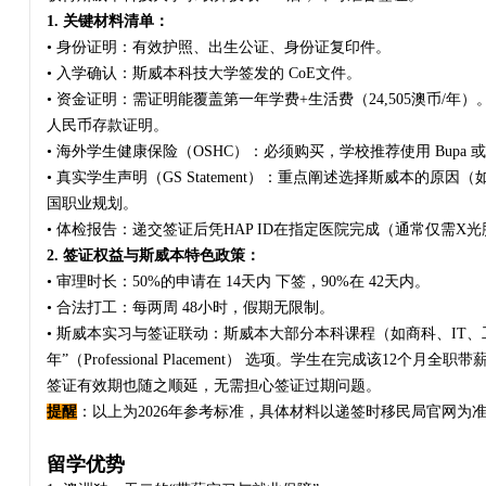
1. 关键材料清单：
• 身份证明：有效护照、出生公证、身份证复印件。
• 入学确认：斯威本科技大学签发的 CoE文件。
• 资金证明：需证明能覆盖第一年学费+生活费（24,505澳币/年）
人民币存款证明。
• 海外学生健康保险（OSHC）：必须购买，学校推荐使用 Bupa 或 Al
• 真实学生声明（GS Statement）：重点阐述选择斯威本的
国职业规划。
• 体检报告：递交签证后凭HAP ID在指定医院完成（通常仅需X
2. 签证权益与斯威本特色政策：
• 审理时长：50%的申请在 14天内 下签，90%在 42天内。
• 合法打工：每两周 48小时，假期无限制。
• 斯威本实习与签证联动：斯威本大部分本科课程（如商科、IT、
年”（Professional Placement） 选项。学生在完成该12个
签证有效期也随之顺延，无需担心签证过期问题。
提醒
：以上为2026年参考标准，具体材料以递签时移民局官网为
留学优势