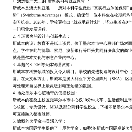
1. 澳洲独一无二的“带薪实习与就业保障”：
斯威本是澳大利亚唯一一所对本科学生做出 “真实行业体验保障” 
势”（Swinburne Advantage） 模式，确保每一位本科生在
实习机会。2026年，学校更推出 “就业承诺计划” ，毕业生若在
一门职业发展课程。
2. 全球顶尖的设计与创新生态：
斯威本的设计教育不是纸上谈兵。位于墨尔本市中心联邦广场对面的
点。学生在此与德勤、索尼、澳新银行等巨头共同解决真实的商
就是墨尔本文化与创意产业的中心。
3. 卓越的STEM与天体物理设施：
斯威本在科技领域的投入令人瞩目。学校的先进制造与设计中心（AM
备。在天文学方面，斯威本是澳大利亚平方公里阵列（SKA） 区
与处理来自世界上最灵敏射电望远镜的数据。
4. 地处墨尔本心脏地带的便捷校园：
斯威本的霍桑主校区距墨尔本市中心仅10分钟火车，生活便利且
心校区，专为设计、MBA及部分商科学生设立，下楼即是墨尔本
可直接融入都市脉搏。
5. 慷慨的奖学金与灵活入学：
斯威本为国际学生提供了丰厚奖学金，如乔治•斯威本国际卓越奖学