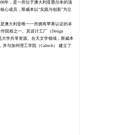
），始建于1908年，是一所位于澳大利亚墨尔本的顶
的核心成员，斯威本以“实践与创新”为立
校是澳大利亚唯一一所拥有苹果认证的卓
合作院校之一。其设计工厂（Design
阿尔托大学共享资源。在天文学领域，斯威本
与加州理工学院（Caltech） 建立了