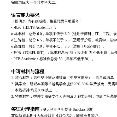
完成国际大一直升本科大二。
语言能力要求
（提供2年内有效成绩，接受雅思单项重考）
• 雅思（IELTS Academic）：
o 标准档：总分 6.0，单项不低于 6.0（适用于商科、IT、工程
o 进阶档：总分 6.5，单项不低于 6.5（适用于护理、教育学、法
o 高阶档：总分 7.0，单项不低于 7.0（适用于职业治疗）。
• 托福（TOEFL iBT）：标准档总分 75（阅读/听力不低于18，
• PTE Academic：标准档总分 50（单项不低于50）。
申请材料与流程
1. 核心材料：高中毕业证及成绩单（中英文盖章）、高考成绩单
2. 奖学金：斯威本国际卓越奖学金提供20%-30% 学费减免，无需
一本线/高中均分80%以上）。
3. 特殊材料：护理学需提交个人声明及无犯罪证明；电影与荧幕
签证办理指南
澳大利亚学生签证 Subclass 500）
（
获得斯威本科技大学录取并换取CoE后，即可准备签证。