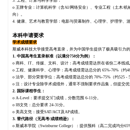
3. 工程、计算与科学学部：
o 王牌专业：计算机科学（含AI/网络安全）、专业工程（土木/
向）。
4. 健康、艺术与教育学部：电影与荧幕制作、心理学、护理学、
本科申请要求
学术成绩要求
斯威本科技大学接受高考直录，并为中国学生提供了极具吸引力
1. 中国高考生直录标准（以满分750分为例）：
o 商科、IT、传媒、文科、设计：高考成绩需达所在省份二本线或总分的 
o 工程、健康科学、心理学：高考成绩需达总分的 65%-70%（约488 
o 法学、部分荣誉学位：高考成绩需达总分的 70%-75%（约525 - 
o 注：设计专业除学术成绩外，通常不强制要求作品集，但提交
2. 国际课程学生：
o A-Level：要求提交3门成绩，分数范围 6-11分。
o IB文凭：总分要求 24-31分。
o 美高文凭：接受SAT/ACT及AP成绩。
3. 替代路径（无高考/成绩稍逊）：
o 斯威本学院（Swinburne College）：提供预科（高二完成