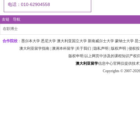
电话：010-62904558
友链
导航
在职博士
合作院校
：
墨尔本大学‌ 悉尼大学
‌‌澳大利亚国立大学 ‌新南威尔士大学 ‌蒙纳士大学 昆
澳大利亚留学指南
|
澳洲本科留学
|
关于我们
|
隐私声明
|
版权声明
|
侵权投
版权申明:以上网页中涉及的课程知识产权
澳大利
亚
留学
信息中心官网仅提供技术支持 htt
Copyrights © 2007-202