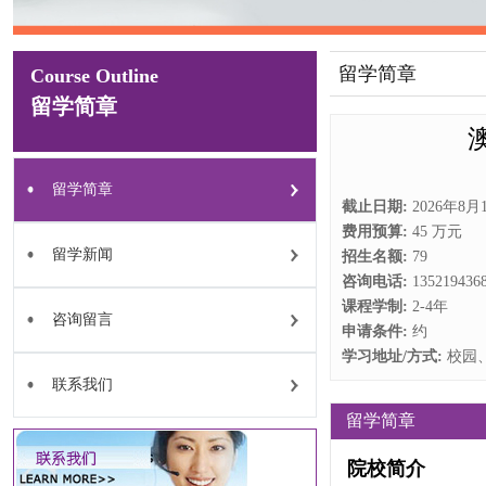
留学简章
Course Outline
留学简章
留学简章
截止日期:
‌2026年8
费用预算:
45 万元
留学新闻
招生名额:
79
咨询电话:
1352194
课程学制:
2-4年
咨询留言
申请条件:
约
学习地址/方式:
校园
联系我们
留学简章
院校简介