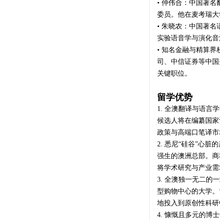
• 仲伟合：中国著
委员。他在麦考瑞大
• 朱晓农：中国著
实验语音学与演化音
• 知名金融与精算
司、中信证券等中国
关键职位。
留学优势
1. 全澳翻译与语
候选人将在编纂国家
政策与高端口笔译市
2. 悉尼“硅谷”心脏
强生的澳洲总部。商
将学术研究与产业需
3. 全澳独一无二
型购物中心的大学。
地投入到原创性科研
4. 慷慨且多元的