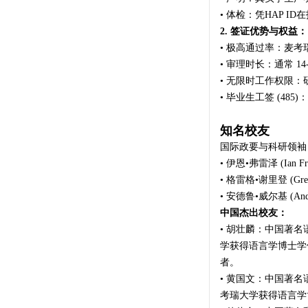
• 体检：凭HAP I
2. 签证优势与权益：
• 极高通过率：麦
• 审理时长：通常 14
• 无限时工作权限
• 毕业生工签 (48
知名校友
国际政要与科研领袖
• 伊恩•弗雷泽 (I
• 格雷格•谢里登 (G
• 安德鲁•威尔基 (A
中国杰出校友：
• 胡壮麟：中国著
学获得语言学博士学
者。
• 黄国文：中国著
考瑞大学获得语言学