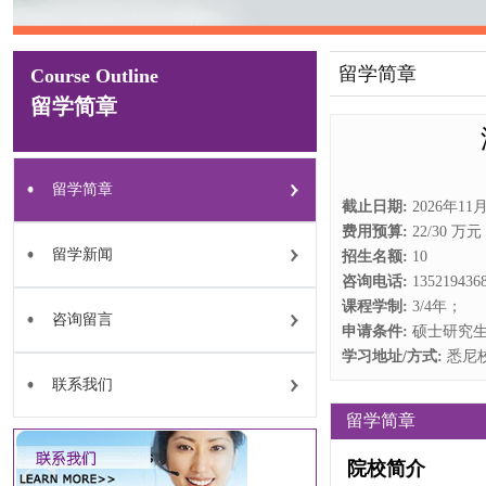
留学简章
Course Outline
留学简章
留学简章
截止日期:
2026年1
费用预算:
22/30 万
留学新闻
招生名额:
10
咨询电话:
1352194
课程学制:
3/4年；
咨询留言
申请条件:
硕士研究
学习地址/方式:
悉尼
联系我们
留学简章
院校简介