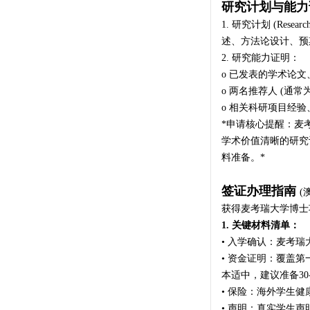
研究计划与能力
1. 研究计划 (Res
述、方法论设计、预
2. 研究能力证明：
o 已发表的学术论
o 两名推荐人 (
o 相关科研项目经
*申请核心提醒：麦
学术价值清晰的研究
料准备。*
签证办理指南
(
获得麦考瑞大学博士
1. 关键材料清单：
• 入学确认：麦考瑞
• 资金证明：覆盖第
本适中，建议准备30
• 保险：海外学生健康保
• 声明：真实学生声明