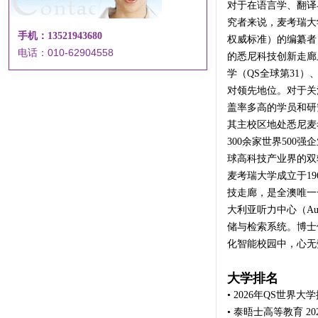
对于在语言学、翻译
究者来说，麦考瑞大学（
手机：13521943680
权威标准）的编纂者
电话：010-62904558
的悉尼科技创新走廊
学（QS全球第31
对领先地位。对于关
盖率多高的学员和研
其主校区地处悉尼麦考瑞高新
300余家世界50
球高科技产业界的双
麦考瑞大学成立于1
技走廊，是全澳唯一
大利亚听力中心（Aus
储与检索系统。博士
化智能校园中，心无
大学排名
• 2026年QS世
• 泰晤士高等教育 2